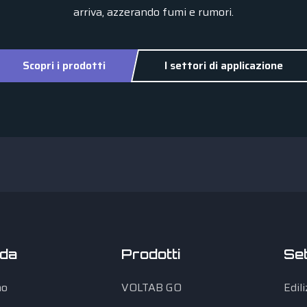
arriva, azzerando fumi e rumori.
Scopri i prodotti
I settori di applicazione
nda
Prodotti
Set
mo
VOLTAB GO
Edil